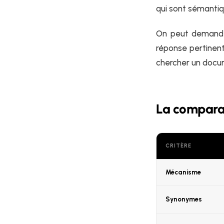
qui sont sémantiq
On peut demander
réponse pertinen
chercher un docum
La comparai
CRITÈRE
Mécanisme
Synonymes