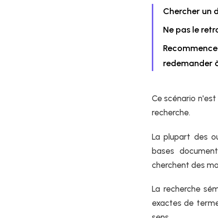
Chercher un d
Ne pas le retr
Recommencer
redemander à
Ce scénario n'est
recherche.
La plupart des ou
bases documenta
cherchent des mot
La recherche sém
exactes de termes.
sens.