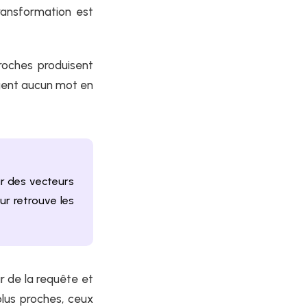
ransformation est
roches produisent
gent aucun mot en
ar des vecteurs
ur retrouve les
r de la requête et
plus proches, ceux