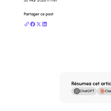
30 Mar 2026
11 min
Partager ce post
a
Résumez cet artic
ChatGPT
Cla