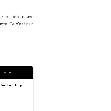
 » et obtenir une
te. Ce n'est plus
ntique
s (embeddings)