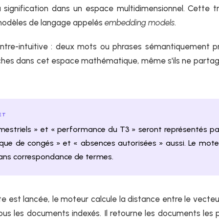
 signification dans un espace multidimensionnel. Cette t
 modèles de langage appelés
embedding models
.
ontre-intuitive : deux mots ou phrases sémantiquement p
ches dans cet espace mathématique, même s'ils ne parta
ET
imestriels » et « performance du T3 » seront représentés p
itique de congés » et « absences autorisées » aussi. Le mote
ns correspondance de termes.
 est lancée, le moteur calcule la distance entre le vecteu
ous les documents indexés. Il retourne les documents les 