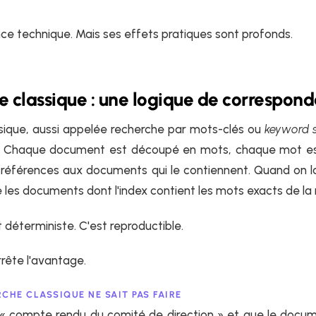
nce technique. Mais ses effets pratiques sont profonds.
e classique : une logique de correspon
sique, aussi appelée recherche par mots-clés ou
keyword 
é. Chaque document est découpé en mots, chaque mot es
 références aux documents qui le contiennent. Quand on l
 les documents dont l'index contient les mots exacts de la
t déterministe. C'est reproductible.
arrête l'avantage.
CHE CLASSIQUE NE SAIT PAS FAIRE
« compte rendu du comité de direction » et que le docume