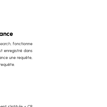
dance
search
, fonctionne
t enregistré dans
ance une requête,
 requête.
nt s'intitule « CR