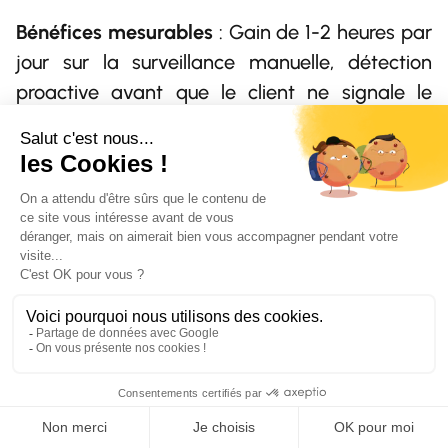
Bénéfices mesurables
: Gain de 1-2 heures par
jour sur la surveillance manuelle, détection
proactive avant que le client ne signale le
problème (réduction de 80% des tickets clients
liés aux pannes), temps de résolution divisé
par 3 grâce au contexte immédiatement
disponible, amélioration de la satisfaction
client par anticipation des incidents.
Cas pratique #4 :
Synchroniser les
campagnes de