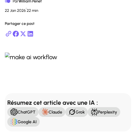
Par
William Penet
•
22 Jan 2026
22 min
Partager ce post
a
Résumez cet article avec une IA :
ChatGPT
Claude
Grok
Perplexity
Google AI