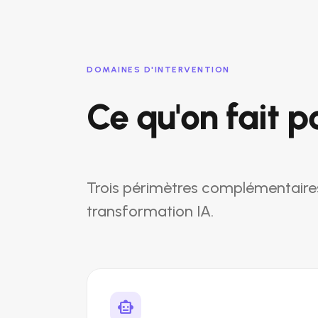
DOMAINES D'INTERVENTION
Ce qu'on fait p
Trois périmètres complémentaires,
transformation IA.
smart_toy