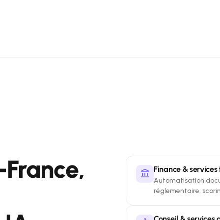
e-France,
Finance & services 
account_balance
Automatisation docu
réglementaire, scorin
Conseil & services 