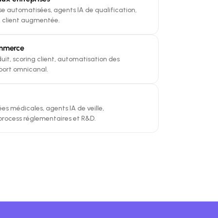
e automatisées, agents IA de qualification,
on client augmentée.
ommerce
uit, scoring client, automatisation des
port omnicanal.
s médicales, agents IA de veille,
process réglementaires et R&D.