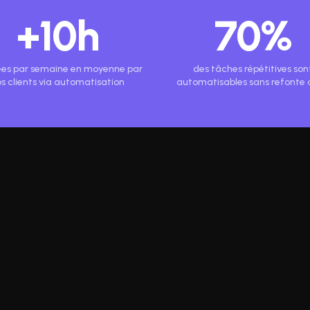
+10h
70%
es par semaine en moyenne par
des tâches répétitives son
s clients via automatisation
automatisables sans refonte 