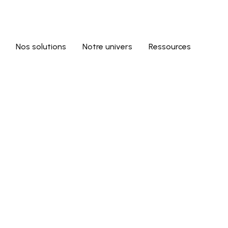
Nos solutions
Notre univers
Ressources
location_on
Paris · Île-de-France
nce IA Paris 