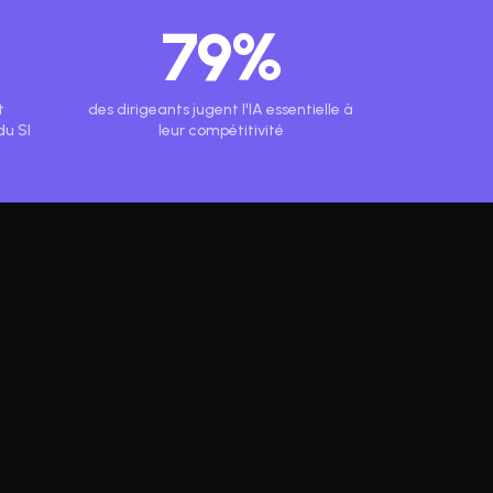
79%
t
des dirigeants jugent l'IA essentielle à
du SI
leur compétitivité