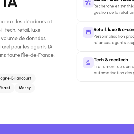
 IA
hub
Recherche et synthès
gestion de la relati
ociaux, les décideurs et
Retail, luxe & e-c
 tech, retail, luxe,
storefront
Personnalisation prod
n volume de données
relances, agents sup
turel pour les agents IA
ans toute l'Île-de-France,
Tech & medtech
biotech
Traitement de donnée
automatisation des 
logne-Billancourt
Perret
Massy