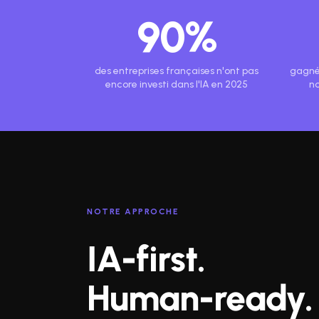
90%
des entreprises françaises n'ont pas
gagné
encore investi dans l'IA en 2025
no
NOTRE APPROCHE
IA-first.
Human-ready.