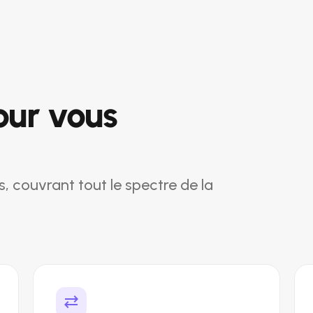
our vous
 couvrant tout le spectre de la
sync_alt