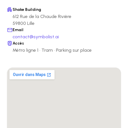
apartment
Shake Building
612 Rue de la Chaude Rivière
59800 Lille
mail
Email
contact@symbolist.ai
directions_transit
Accès
Métro ligne 1 · Tram · Parking sur place