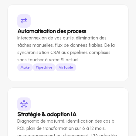
sync_alt
Automatisation des process
Interconnexion de vos outils, élimination des
tâches manuelles, flux de données fiables. De la
synchronisation CRM aux pipelines complexes
sans toucher à votre SI actuel.
Make
Pipedrive
Airtable
hub
Stratégie & adoption IA
Diagnostic de maturité, identification des cas à
ROI, plan de transformation sur 6 à 12 mois,
accompagnement au changement. L'IA adoptée