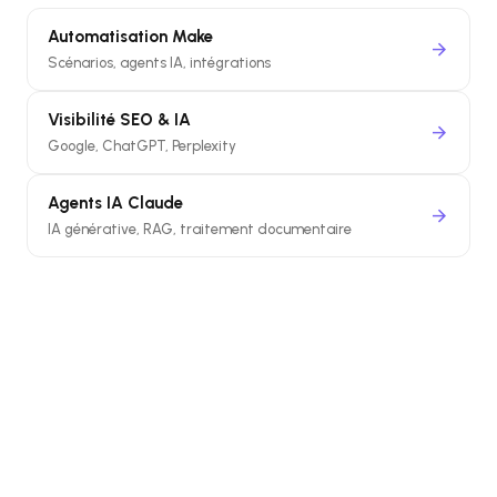
Automatisation Make
arrow_forward
Scénarios, agents IA, intégrations
Visibilité SEO & IA
arrow_forward
Google, ChatGPT, Perplexity
Agents IA Claude
arrow_forward
IA générative, RAG, traitement documentaire
Nos offres