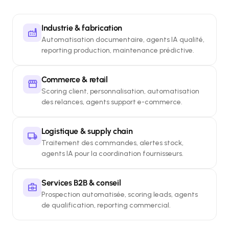
Industrie & fabrication
factory
Automatisation documentaire, agents IA qualité,
reporting production, maintenance prédictive.
Commerce & retail
storefront
Scoring client, personnalisation, automatisation
des relances, agents support e-commerce.
Logistique & supply chain
local_shipping
Traitement des commandes, alertes stock,
agents IA pour la coordination fournisseurs.
Services B2B & conseil
business_center
Prospection automatisée, scoring leads, agents
de qualification, reporting commercial.