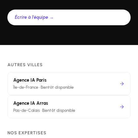
Écrire à l'équipe →
AUTRES VILLES
Agence IA Paris
arrow_forward
Île-de-France · Bientôt disponible
Agence IA Arras
arrow_forward
Pas-de-Calais · Bientôt disponible
NOS EXPERTISES