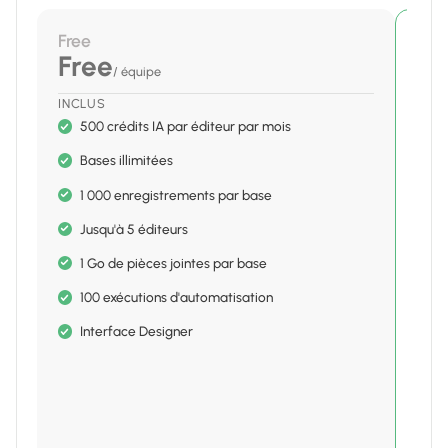
Free
RE
Te
Free
/ équipe
20
INCLUS
INCL
500 crédits IA par éditeur par mois
1
Bases illimitées
5
1 000 enregistrements par base
2
Jusqu'à 5 éditeurs
2
1 Go de pièces jointes par base
I
100 exécutions d'automatisation
E
Interface Designer
V
O
é