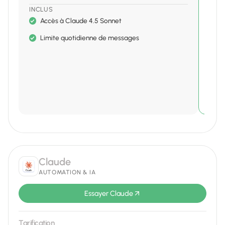
INCLUS
INCL
Accès à Claude 4.5 Sonnet
5
Limite quotidienne de messages
A
A
Claude
AUTOMATION & IA
Essayer Claude
Tarification